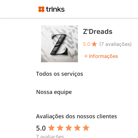
Z'Dreads
star
5.0
(7 avaliações)
add
Informações
Todos os serviços
Nossa equipe
Avaliações dos nossos clientes
5.0
star
star
star
star
star
7 avaliações