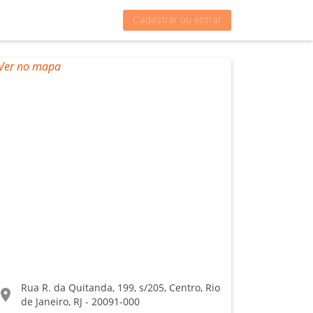
Cadastrar ou entrar
Rua R. da Quitanda, 199, s/205, Centro, Rio
ocation_on
de Janeiro, RJ - 20091-000