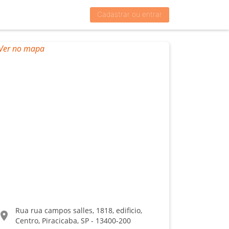
Cadastrar ou entrar
Rua rua campos salles, 1818, edificio,
ocation_on
Centro, Piracicaba, SP - 13400-200