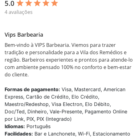
5.0
star
star
star
star
star
4 avaliações
Vips Barbearia
Bem-vindo à VIPS Barbearia. Viemos para trazer 
tradição e personalidade para a Vila dos Remédios e 
região. Barbeiros experientes e prontos para atende-lo 
com ambiente pensado 100% no conforto e bem-estar 
do cliente.
Formas de pagamento:
Visa, Mastercard, American
Express, Cartão de Crédito, Elo Crédito,
Maestro/Redeshop, Visa Electron, Elo Débito,
Doc/Ted, Dinheiro, Vale-Presente, Pagamento Online
por Link, PIX, PIX (Integrado)
Idiomas:
Português
Facilidades:
Bar e Lanchonete, Wi-Fi, Estacionamento