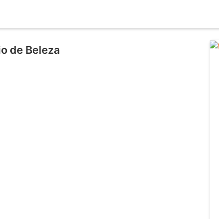
io de Beleza
l