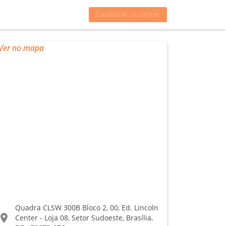
Cadastrar ou entrar
Quadra CLSW 300B Bloco 2, 00, Ed. Lincoln
ocation_on
Center - Loja 08, Setor Sudoeste, Brasília,