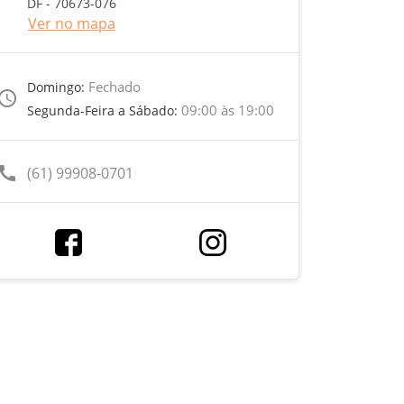
DF - 70673-076
Ver no mapa
Fechado
Domingo:
ccess_time
09:00 às 19:00
Segunda-Feira a Sábado:
call
(61) 99908-0701