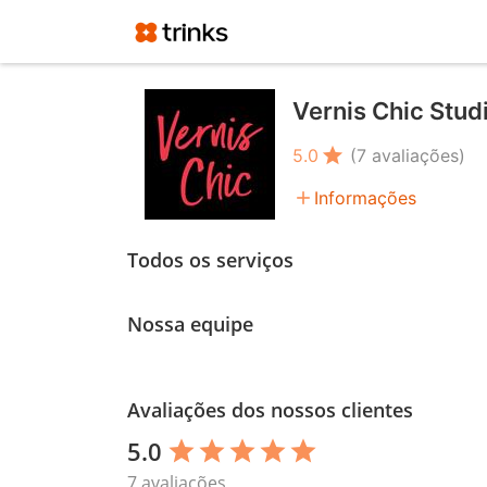
Vernis Chic Stud
star
5.0
(7 avaliações)
add
Informações
Todos os serviços
Nossa equipe
Avaliações dos nossos clientes
5.0
star
star
star
star
star
7 avaliações