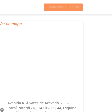
Cadastrar ou entrar
Avenida R. Álvares de Azevedo, 255 -
Icaraí, Niterói - RJ, 24220-000, 44, Esquina
ocation_on