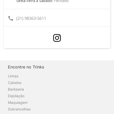
Fechado
Sexta-Feira a Sábado:
call
(21) 98363-5611
Encontre no Trinks
Unhas
Cabelos
Barbearia
Depilação
Maquiagem
Sobrancelhas