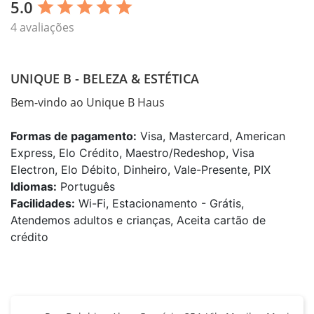
5.0
star
star
star
star
star
4 avaliações
UNIQUE B - BELEZA & ESTÉTICA
Bem-vindo ao Unique B Haus
Formas de pagamento:
Visa, Mastercard, American
Express, Elo Crédito, Maestro/Redeshop, Visa
Electron, Elo Débito, Dinheiro, Vale-Presente, PIX
Idiomas:
Português
Facilidades:
Wi-Fi, Estacionamento - Grátis,
Atendemos adultos e crianças, Aceita cartão de
crédito