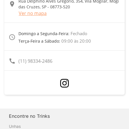
Rua Delphino Alves Gregório, 354, Vila Mogilar, Mogi
location_on
das Cruzes, SP - 08773-520
Ver no mapa
Fechado
Domingo a Segunda-Feira:
access_time
09:00 às 20:00
Terça-Feira a Sábado:
call
(11) 98334-2486
Encontre no Trinks
Unhas