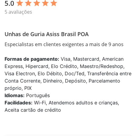
5.0
star
star
star
star
star
5 avaliações
Unhas de Guria Asiss Brasil POA
Especialistas em clientes exigentes a mais de 9 anos
Formas de pagamento:
Visa, Mastercard, American
Express, Hipercard, Elo Crédito, Maestro/Redeshop,
Visa Electron, Elo Débito, Doc/Ted, Transferência entre
Conta Corrente, Dinheiro, Depósito, Parcelamento
próprio, PIX
Idiomas:
Português
Facilidades:
Wi-Fi, Atendemos adultos e crianças,
Aceita cartão de crédito