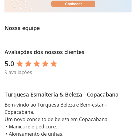
Conhecer
Nossa equipe
Avaliações dos nossos clientes
5.0
star
star
star
star
star
9 avaliações
Turquesa Esmalteria & Beleza - Copacabana
Bem-vindo ao Turquesa Beleza e Bem-estar - 
Copacabana.

Um novo conceito de beleza em Copacabana.

 • Manicure e pedicure.

 • Alongamento de unhas.
