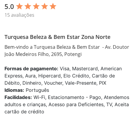
5.0
star
star
star
star
star
15 avaliações
Turquesa Beleza & Bem Estar Zona Norte
Bem-vindo a Turquesa Beleza & Bem Estar  - Av. Doutor 
João Medeiros Filho, 2695, Potengi
Formas de pagamento:
Visa, Mastercard, American
Express, Aura, Hipercard, Elo Crédito, Cartão de
Débito, Dinheiro, Voucher, Vale-Presente, PIX
Idiomas:
Português
Facilidades:
Wi-Fi, Estacionamento - Pago, Atendemos
adultos e crianças, Acesso para Deficientes, TV, Aceita
cartão de crédito