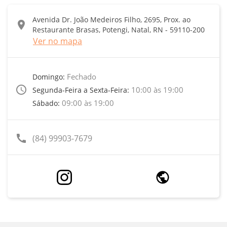
Avenida Dr. João Medeiros Filho, 2695, Prox. ao
location_on
Restaurante Brasas, Potengi, Natal, RN - 59110-200
Ver no mapa
Fechado
Domingo:
access_time
10:00 às 19:00
Segunda-Feira a Sexta-Feira:
09:00 às 19:00
Sábado:
call
(84) 99903-7679