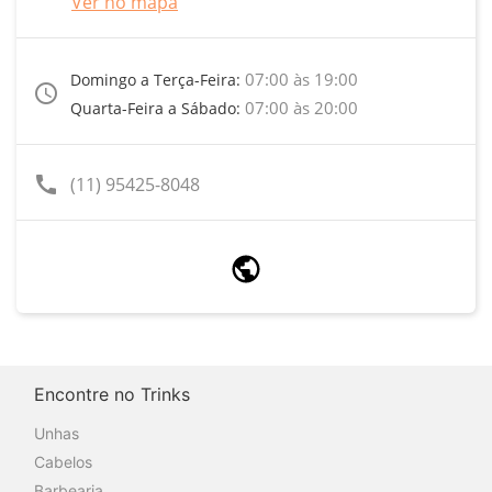
Ver no mapa
07:00 às 19:00
Domingo a Terça-Feira:
access_time
07:00 às 20:00
Quarta-Feira a Sábado:
call
(11) 95425-8048
Encontre no Trinks
Unhas
Cabelos
Barbearia