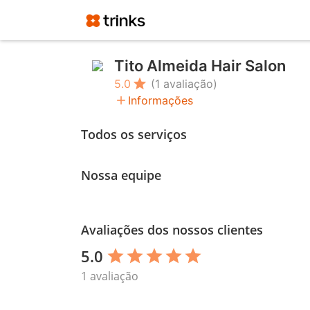
Tito Almeida Hair Salon
star
5.0
(1 avaliação)
add
Informações
Todos os serviços
Nossa equipe
Avaliações dos nossos clientes
5.0
star
star
star
star
star
1 avaliação