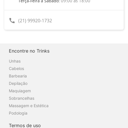
09:00 às 18:00
Terça-Feira a Sábado:
call
(21) 99920-1732
Encontre no Trinks
Unhas
Cabelos
Barbearia
Depilação
Maquiagem
Sobrancelhas
Massagem e Estética
Podologia
Termos de uso