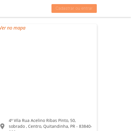
Cadastrar ou entrar
4ª Vila Rua Acelino Ribas Pinto, 50,
ocation_on
sobrado , Centro, Quitandinha, PR - 83840-