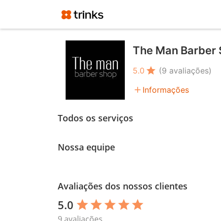
The Man Barber
star
5.0
(9 avaliações)
add
Informações
Todos os serviços
Nossa equipe
Avaliações dos nossos clientes
5.0
star
star
star
star
star
9 avaliações