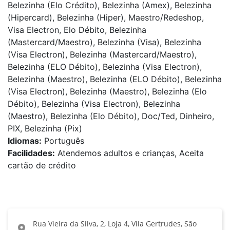
Belezinha (Elo Crédito), Belezinha (Amex), Belezinha
(Hipercard), Belezinha (Hiper), Maestro/Redeshop,
Visa Electron, Elo Débito, Belezinha
(Mastercard/Maestro), Belezinha (Visa), Belezinha
(Visa Electron), Belezinha (Mastercard/Maestro),
Belezinha (ELO Débito), Belezinha (Visa Electron),
Belezinha (Maestro), Belezinha (ELO Débito), Belezinha
(Visa Electron), Belezinha (Maestro), Belezinha (Elo
Débito), Belezinha (Visa Electron), Belezinha
(Maestro), Belezinha (Elo Débito), Doc/Ted, Dinheiro,
PIX, Belezinha (Pix)
Idiomas:
Português
Facilidades:
Atendemos adultos e crianças, Aceita
cartão de crédito
Rua Vieira da Silva, 2, Loja 4, Vila Gertrudes, São
location_on