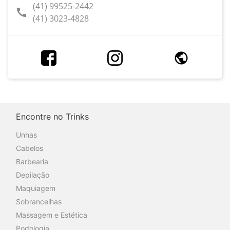
(41) 99525-2442
call
(41) 3023-4828
Encontre no Trinks
Unhas
Cabelos
Barbearia
Depilação
Maquiagem
Sobrancelhas
Massagem e Estética
Podologia