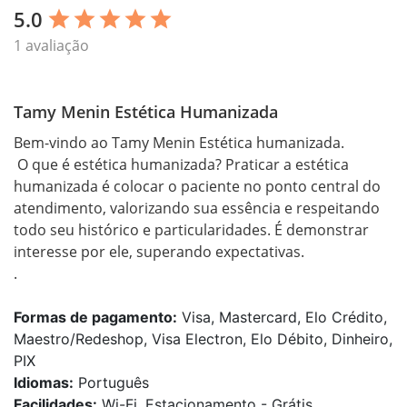
5.0
star
star
star
star
star
1 avaliação
Tamy Menin Estética Humanizada
Bem-vindo ao Tamy Menin Estética humanizada.

 O que é estética humanizada? Praticar a estética 
humanizada é colocar o paciente no ponto central do 
atendimento, valorizando sua essência e respeitando 
todo seu histórico e particularidades. É demonstrar 
interesse por ele, superando expectativas.

.
Formas de pagamento:
Visa, Mastercard, Elo Crédito,
Maestro/Redeshop, Visa Electron, Elo Débito, Dinheiro,
PIX
Idiomas:
Português
Facilidades:
Wi-Fi, Estacionamento - Grátis,