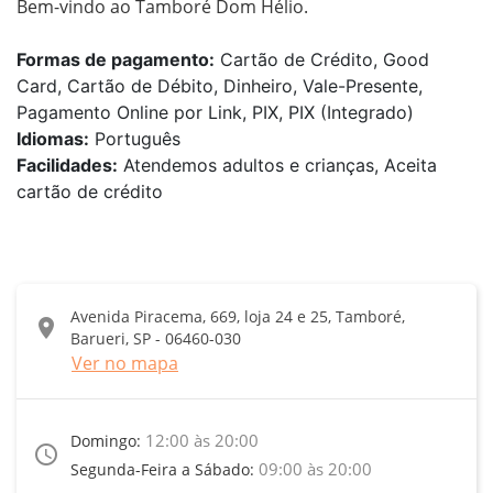
Bem-vindo ao Tamboré Dom Hélio.
Formas de pagamento:
Cartão de Crédito, Good
Card, Cartão de Débito, Dinheiro, Vale-Presente,
Pagamento Online por Link, PIX, PIX (Integrado)
Idiomas:
Português
Facilidades:
Atendemos adultos e crianças, Aceita
cartão de crédito
Avenida Piracema, 669, loja 24 e 25, Tamboré,
location_on
Barueri, SP - 06460-030
Ver no mapa
12:00 às 20:00
Domingo:
access_time
09:00 às 20:00
Segunda-Feira a Sábado: