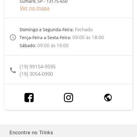
Sumaré, SP - 13175-650
Ver no mapa
Fechado
Domingo a Segunda-Feira:
access_time
09:00 às 18:00
Terça-Feira a Sexta-Feira:
09:00 às 16:00
Sábado:
(19) 99154-9595
call
(19) 3054-0990
Encontre no Trinks