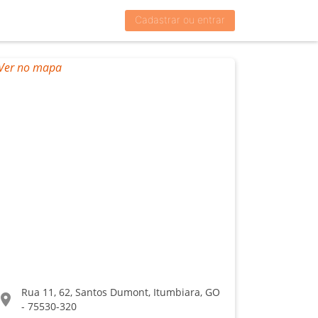
Cadastrar ou entrar
Rua 11, 62, Santos Dumont, Itumbiara, GO
ocation_on
- 75530-320