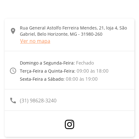
Rua General Astolfo Ferreira Mendes, 21, loja 4, São
location_on
Gabriel, Belo Horizonte, MG - 31980-260
Ver no mapa
Fechado
Domingo a Segunda-Feira:
access_time
09:00 às 18:00
Terça-Feira a Quinta-Feira:
08:00 às 19:00
Sexta-Feira a Sábado:
call
(31) 98628-3240