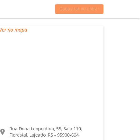
Cadastrar ou entrar
Rua Dona Leopoldina, 55, Sala 110,
ocation_on
Florestal, Lajeado, RS - 95900-604