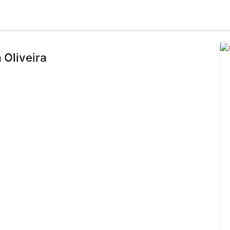
 Oliveira
l