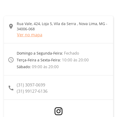
Rua Vale, 424, Loja 5, Vila da Serra , Nova Lima, MG -
location_on
34006-068
Ver no mapa
Fechado
Domingo a Segunda-Feira:
access_time
10:00 às 20:00
Terça-Feira a Sexta-Feira:
09:00 às 20:00
Sábado:
(31) 3097-0699
call
(31) 99127-6136