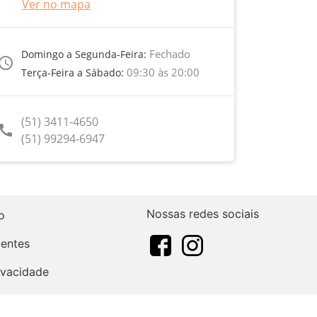
Ver no mapa
Fechado
Domingo a Segunda-Feira:
ccess_time
09:30 às 20:00
Terça-Feira a Sábado:
(51) 3411-4650
call
(51) 99294-6947
Nossas redes sociais
o
uentes
rivacidade