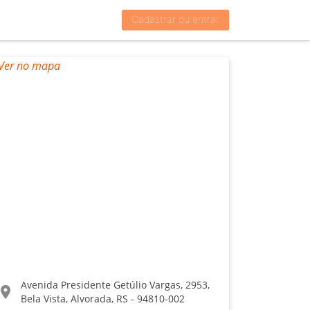
Cadastrar ou entrar
Avenida Presidente Getúlio Vargas, 2953,
ocation_on
Bela Vista, Alvorada, RS - 94810-002