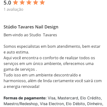
5.0
star
star
star
star
star
1 avaliação
Stúdio Tavares Nail Design
Bem-vindo ao Studio  Tavares

Somos especialistas em bom atendimento, bem estar 
e auto estima.

Aqui você encontra o conforto de realizar todos os 
serviços em um único ambiente, oferecemos uma 
gama de serviços .

Tudo isso em um ambiente descontraído e 
harmonioso, além de linda certamente você sairá com 
a energia renovada!
Formas de pagamento:
Visa, Mastercard, Elo Crédito,
Maestro/Redeshop, Visa Electron, Elo Débito, Dinheiro,