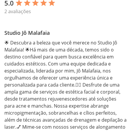
5.0
star
star
star
star
star
2 avaliações
Studio Jô Malafaia
🌟 Descubra a beleza que você merece no Studio Jô 
Malafaia! 🌟Há mais de uma década, temos sido o 
destino confiável para quem busca excelência em 
cuidados estéticos. Com uma equipe dedicada e 
especializada, liderada por mim, Jô Malafaia, nos 
orgulhamos de oferecer uma experiência única e 
personalizada para cada cliente.💆‍♀️ Desfrute de uma 
ampla gama de serviços de estética facial e corporal, 
desde tratamentos rejuvenescedores até soluções 
para acne e manchas. Nossa expertise abrange 
micropigmentação, sobrancelhas e cílios perfeitos, 
além de técnicas avançadas de drenagem e depilação a 
laser.💅 Mime-se com nossos serviços de alongamento 