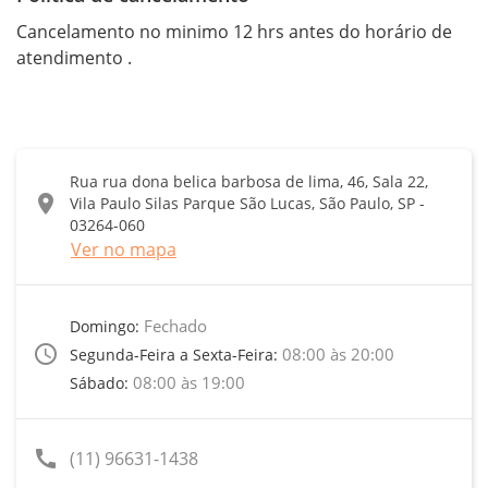
Cancelamento no minimo 12 hrs antes do horário de 
atendimento .
Rua rua dona belica barbosa de lima, 46, Sala 22,
location_on
Vila Paulo Silas Parque São Lucas, São Paulo, SP -
03264-060
Ver no mapa
Fechado
Domingo:
access_time
08:00 às 20:00
Segunda-Feira a Sexta-Feira:
08:00 às 19:00
Sábado:
call
(11) 96631-1438