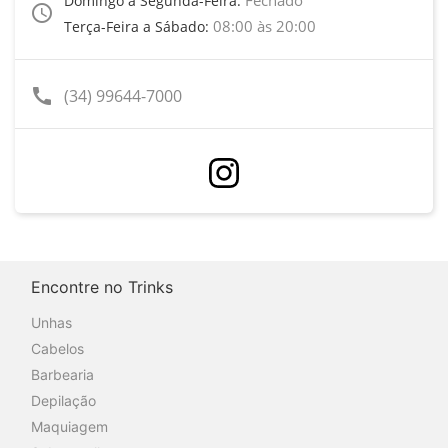
Domingo a Segunda-Feira:
access_time
08:00 às 20:00
Terça-Feira a Sábado:
call
(34) 99644-7000
Encontre no Trinks
Unhas
Cabelos
Barbearia
Depilação
Maquiagem