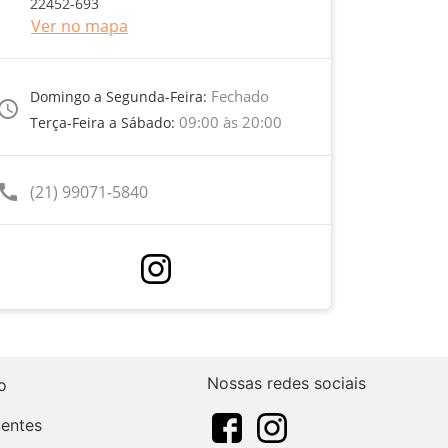
22452-693
Ver no mapa
Fechado
Domingo a Segunda-Feira:
ccess_time
09:00 às 20:00
Terça-Feira a Sábado:
call
(21) 99071-5840
Nossas redes sociais
o
uentes