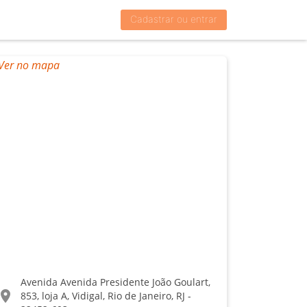
Cadastrar ou entrar
Avenida Avenida Presidente João Goulart,
ocation_on
853, loja A, Vidigal, Rio de Janeiro, RJ -