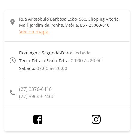
Rua Aristóbulo Barbosa Leão, 500, Shoping Vitoria
location_on
Mall, Jardim da Penha, Vitória, ES - 29060-010
Ver no mapa
Fechado
Domingo a Segunda-Feira:
access_time
09:00 às 20:00
Terça-Feira a Sexta-Feira:
07:00 às 20:00
Sábado:
(27) 3376-6418
call
(27) 99643-7460