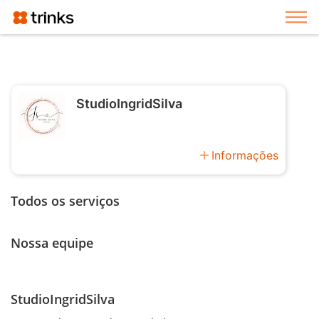
Exi
StudioIngridSilva
add
Informações
Todos os serviços
Nossa equipe
StudioIngridSilva