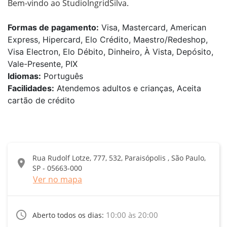
Bem-vindo ao StudioIngridSilva.
Formas de pagamento:
Visa, Mastercard, American
Express, Hipercard, Elo Crédito, Maestro/Redeshop,
Visa Electron, Elo Débito, Dinheiro, À Vista, Depósito,
Vale-Presente, PIX
Idiomas:
Português
Facilidades:
Atendemos adultos e crianças, Aceita
cartão de crédito
Rua Rudolf Lotze, 777, 532, Paraisópolis , São Paulo,
location_on
SP - 05663-000
Ver no mapa
access_time
10:00 às 20:00
Aberto todos os dias: