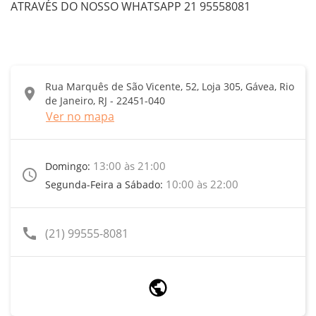
ATRAVÉS DO NOSSO WHATSAPP 21 95558081
Rua Marquês de São Vicente, 52, Loja 305, Gávea, Rio
location_on
de Janeiro, RJ - 22451-040
Ver no mapa
13:00 às 21:00
Domingo:
access_time
10:00 às 22:00
Segunda-Feira a Sábado:
call
(21) 99555-8081