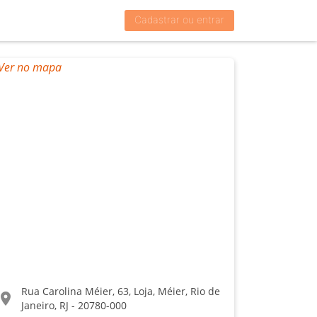
Cadastrar ou entrar
Rua Carolina Méier, 63, Loja, Méier, Rio de
ocation_on
Janeiro, RJ - 20780-000