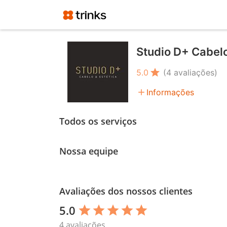
Studio D+ Cabelo
star
5.0
(4 avaliações)
add
Informações
Todos os serviços
Nossa equipe
Avaliações dos nossos clientes
5.0
star
star
star
star
star
4 avaliações