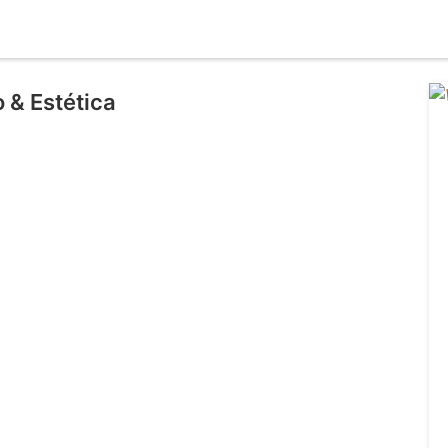
 & Estética
l