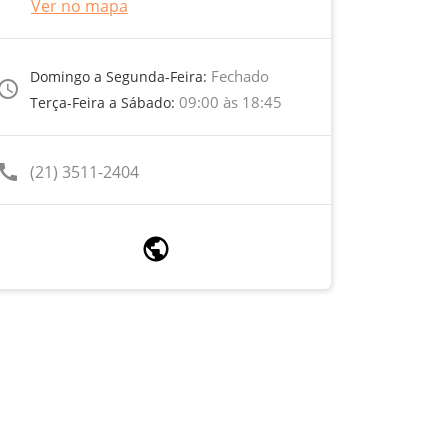
Ver no mapa
Fechado
Domingo a Segunda-Feira:
ccess_time
09:00 às 18:45
Terça-Feira a Sábado:
call
(21) 3511-2404