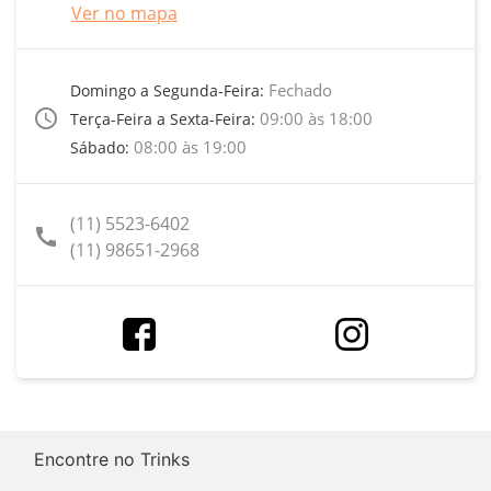
Ver no mapa
Fechado
Domingo a Segunda-Feira:
access_time
09:00 às 18:00
Terça-Feira a Sexta-Feira:
08:00 às 19:00
Sábado:
(11) 5523-6402
call
(11) 98651-2968
Encontre no Trinks