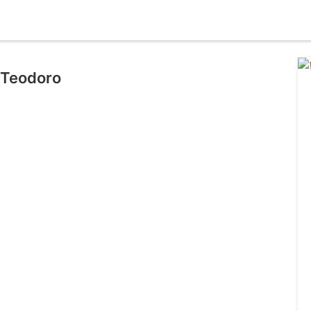
 Teodoro
l