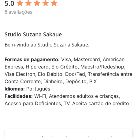
5.0
star
star
star
star
star
8 avaliações
Studio Suzana Sakaue
Bem-vindo ao Studio Suzana Sakaue.
Formas de pagamento:
Visa, Mastercard, American
Express, Hipercard, Elo Crédito, Maestro/Redeshop,
Visa Electron, Elo Débito, Doc/Ted, Transferência entre
Conta Corrente, Dinheiro, Depósito, PIX
Idiomas:
Português
Facilidades:
Wi-Fi, Atendemos adultos e crianças,
Acesso para Deficientes, TV, Aceita cartão de crédito