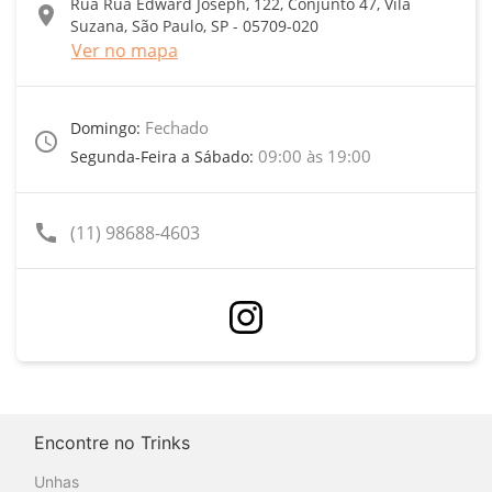
Rua Rua Edward Joseph, 122, Conjunto 47, Vila
location_on
Suzana, São Paulo, SP - 05709-020
Ver no mapa
Fechado
Domingo:
access_time
09:00 às 19:00
Segunda-Feira a Sábado:
call
(11) 98688-4603
Encontre no Trinks
Unhas