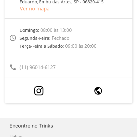
Eduardo, Embu das Artes, SP - 06820-415
Ver no mapa
08:00 às 13:00
Domingo:
access_time
Fechado
Segunda-Feira:
09:00 às 20:00
Terça-Feira a Sábado:
call
(11) 96014-6127
Encontre no Trinks
Unhas