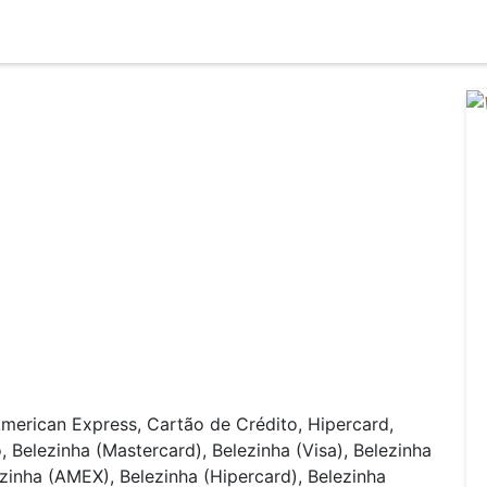
merican Express, Cartão de Crédito, Hipercard,
 Belezinha (Mastercard), Belezinha (Visa), Belezinha
l
ezinha (AMEX), Belezinha (Hipercard), Belezinha