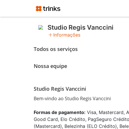
Studio Regis Vanccini
add
Informações
Todos os serviços
Nossa equipe
Studio Regis Vanccini
Bem-vindo ao Studio Regis Vanccini 
Formas de pagamento:
Visa, Mastercard, A
Good Card, Elo Crédito, PagSeguro Crédito,
(Mastercard), Belezinha (ELO Crédito), Bel