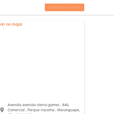
Cadastrar ou entrar
Avenida avenida stenio gomes , 846,
ocation_on
Comercial , Parque Iracema , Maranguape,