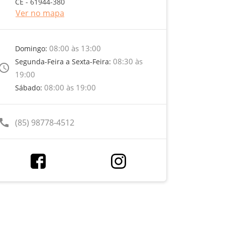
CE - 61944-380
Ver no mapa
08:00 às 13:00
Domingo:
08:30 às
Segunda-Feira a Sexta-Feira:
ccess_time
19:00
08:00 às 19:00
Sábado:
call
(85) 98778-4512