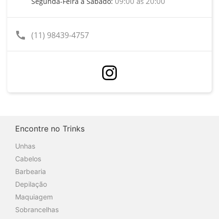
09:00 às 20:00
Segunda-Feira a Sábado:
call
(11) 98439-4757
Encontre no Trinks
Unhas
Cabelos
Barbearia
Depilação
Maquiagem
Sobrancelhas