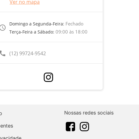
Ver no mapa
Fechado
Domingo a Segunda-Feira:
ccess_time
09:00 às 18:00
Terça-Feira a Sábado:
call
(12) 99724-9542
Nossas redes sociais
o
uentes
rivacidade