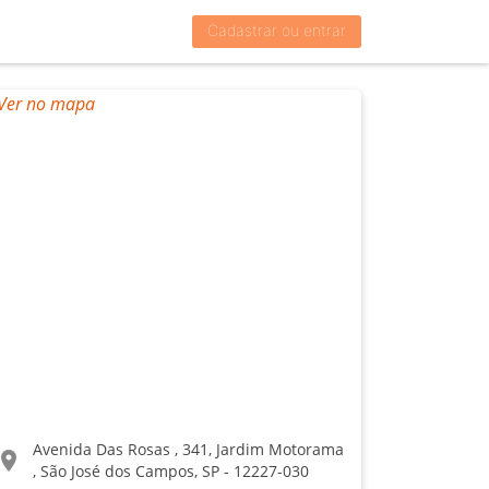
Cadastrar ou entrar
Avenida Das Rosas , 341, Jardim Motorama
ocation_on
, São José dos Campos, SP - 12227-030