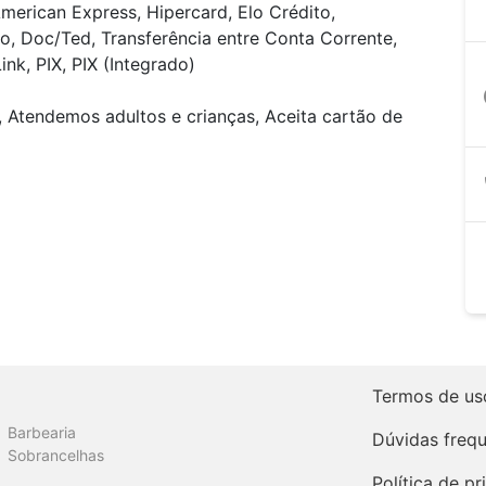
merican Express, Hipercard, Elo Crédito,
o, Doc/Ted, Transferência entre Conta Corrente,
nk, PIX, PIX (Integrado)
a
, Atendemos adultos e crianças, Aceita cartão de
Termos de us
Barbearia
Dúvidas freq
Sobrancelhas
Política de p