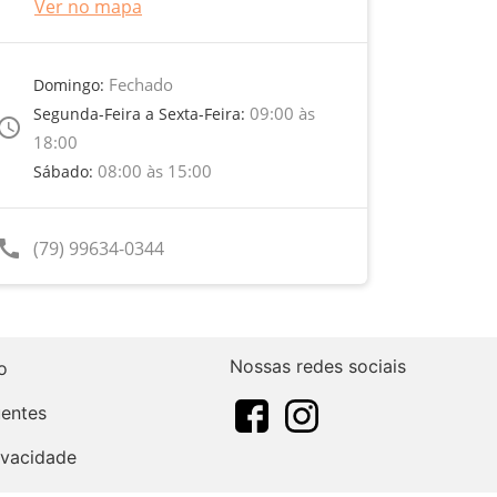
Ver no mapa
Fechado
Domingo:
09:00 às
Segunda-Feira a Sexta-Feira:
ccess_time
18:00
08:00 às 15:00
Sábado:
call
(79) 99634-0344
Nossas redes sociais
o
uentes
rivacidade