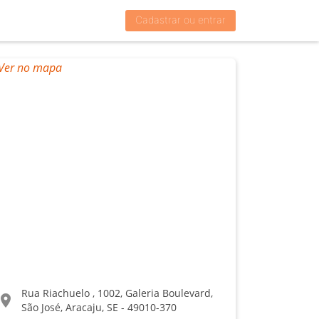
Cadastrar ou entrar
Rua Riachuelo , 1002, Galeria Boulevard,
ocation_on
São José, Aracaju, SE - 49010-370