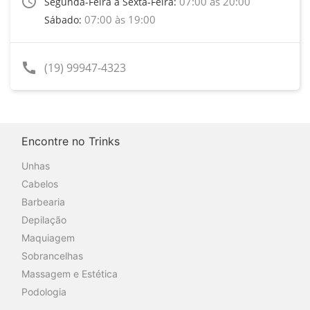
access_time
07:00 às 20:00
Segunda-Feira a Sexta-Feira:
07:00 às 19:00
Sábado:
call
(19) 99947-4323
Encontre no Trinks
Unhas
Cabelos
Barbearia
Depilação
Maquiagem
Sobrancelhas
Massagem e Estética
Podologia