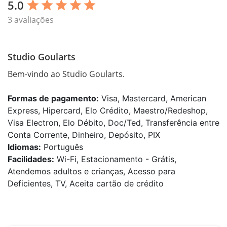
5.0
star
star
star
star
star
3 avaliações
Studio Goularts
Bem-vindo ao Studio Goularts.
Formas de pagamento:
Visa, Mastercard, American
Express, Hipercard, Elo Crédito, Maestro/Redeshop,
Visa Electron, Elo Débito, Doc/Ted, Transferência entre
Conta Corrente, Dinheiro, Depósito, PIX
Idiomas:
Português
Facilidades:
Wi-Fi, Estacionamento - Grátis,
Atendemos adultos e crianças, Acesso para
Deficientes, TV, Aceita cartão de crédito