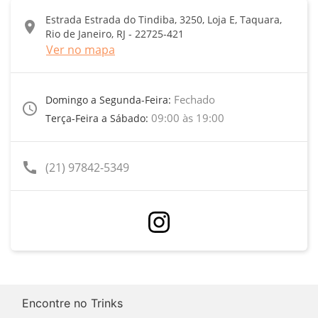
Estrada Estrada do Tindiba, 3250, Loja E, Taquara,
location_on
Rio de Janeiro, RJ - 22725-421
Ver no mapa
Fechado
Domingo a Segunda-Feira:
access_time
09:00 às 19:00
Terça-Feira a Sábado:
call
(21) 97842-5349
Encontre no Trinks