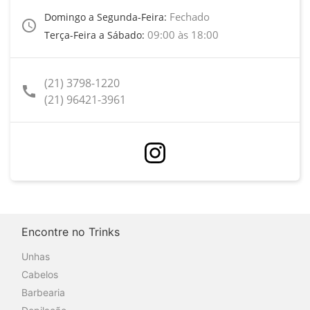
Fechado
Domingo a Segunda-Feira:
access_time
09:00 às 18:00
Terça-Feira a Sábado:
(21) 3798-1220
call
(21) 96421-3961
Encontre no Trinks
Unhas
Cabelos
Barbearia