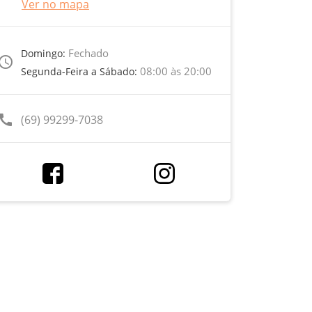
Ver no mapa
Fechado
Domingo:
ccess_time
08:00 às 20:00
Segunda-Feira a Sábado:
call
(69) 99299-7038