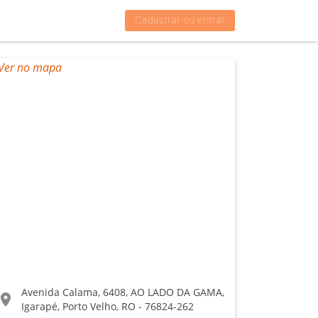
Cadastrar ou entrar
Avenida Calama, 6408, AO LADO DA GAMA,
ocation_on
Igarapé, Porto Velho, RO - 76824-262