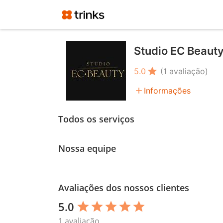
Studio EC Beaut
star
5.0
(1 avaliação)
add
Informações
Todos os serviços
Nossa equipe
Avaliações dos nossos clientes
5.0
star
star
star
star
star
1 avaliação