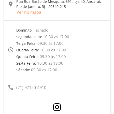
Rua Rua Barão de Mesquita, 891, loja 40, Andaraí,
location_on
Rio de Janeiro, RJ - 20540-215
Ver no mapa
Fechado
Domingo:
10:30 às 17:00
Segunda-Feira:
09:30 às 17:00
Terça-Feira:
access_time
10:30 às 17:00
Quarta-Feira:
09:30 às 17:00
Quinta-Feira:
10:30 às 18:00
Sexta-Feira:
09:30 às 17:00
Sábado:
call
(21) 97120-4910