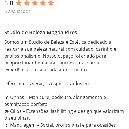
5.0
star
star
star
star
star
5 avaliações
Studio de Beleza Magda Pires
Somos um Studio de Beleza e Estética dedicado a 
realçar a sua beleza natural com cuidado, carinho e 
profissionalismo. Nosso espaço foi criado para 
proporcionar bem-estar, autoestima e uma 
experiência única a cada atendimento.

Oferecemos serviços especializados em:

💅 Unhas – Manicure, pedicure, alongamento e 
esmaltação perfeita.

👁️ Cílios – Extensões, lash lifting e design que valorizam 
o seu olhar.

💄 Maquiagem – Social, profissional e para ocasiões 