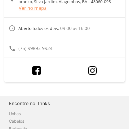
branco, Silva Jardim, Alagoinhas, BA - 48060-095
Ver no mapa
access_time
09:00 às 16:00
Aberto todos os dias:
call
(75) 99893-9924
Encontre no Trinks
Unhas
Cabelos
Barbearia