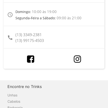
10:00 às 19:00
Domingo:
access_time
09:00 às 21:00
Segunda-Feira a Sábado:
(13) 3349-2381
call
(13) 99175-4503
Encontre no Trinks
Unhas
Cabelos
Barbearia