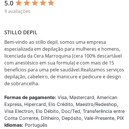
5.0
star
star
star
star
star
9 avaliações
STILLO DEPIL
Bem-vindo ao stillo depil, somos uma empresa 
especializada em depilação para mulheres e homens, 
licenciada da Cera Marroquina (cera 100% descartável 
com anestésico em sua formula) e com mais de 15 
benefícios para uma pele saudável.Realizamos serviços 
depilação, cabeleiro, de manicure e pedicure e design 
de sobrancelha.    
Formas de pagamento:
Visa, Mastercard, American
Express, Hipercard, Elo Crédito, Maestro/Redeshop,
Visa Electron, Elo Débito, Doc/Ted, Transferência entre
Conta Corrente, Dinheiro, Depósito, Vale-Presente, PIX
Idiomas:
Português