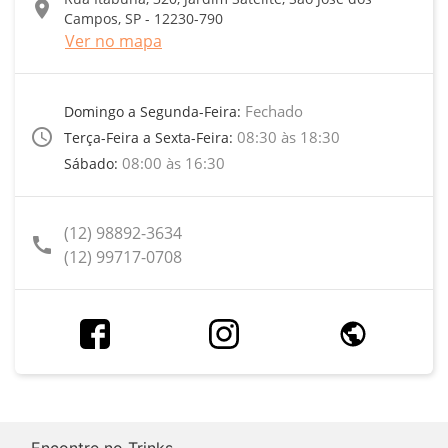
location_on
Campos, SP - 12230-790
Ver no mapa
Fechado
Domingo a Segunda-Feira:
access_time
08:30 às 18:30
Terça-Feira a Sexta-Feira:
08:00 às 16:30
Sábado:
(12) 98892-3634
call
(12) 99717-0708
Encontre no Trinks