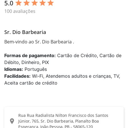
5.0
star
star
star
star
star
100 avaliações
Sr. Dio Barbearia
Bem-vindo ao Sr. Dio Barbearia .
Formas de pagamento:
Cartão de Crédito, Cartão de
Débito, Dinheiro, PIX
Idiomas:
Português
Facilidades:
Wi-Fi, Atendemos adultos e crianças, TV,
Aceita cartão de crédito
Rua Rua Radialista Nilton Francisco dos Santos
location_on
Júnior, 765, Sr. Dio Barbearia, Planalto Boa
Esperança, João Pessoa, PB - 58065-120