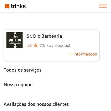
Exi
Sr. Dio Barbearia
star
5.0
(100 avaliações)
add
Informações
Todos os serviços
Nossa equipe
Avaliações dos nossos clientes